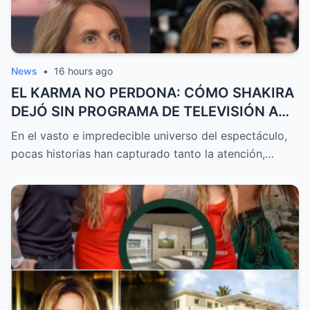
News
•
16 hours ago
EL KARMA NO PERDONA: CÓMO SHAKIRA
DEJÓ SIN PROGRAMA DE TELEVISIÓN A
LA MADRE DE PIQUÉ EN UN GIRO DE
En el vasto e impredecible universo del espectáculo,
JUSTICIA POÉTICA
pocas historias han capturado tanto la atención,…