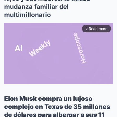
mudanza familiar del
multimillonario
Read more
arrow_forward_ios
Elon Musk compra un lujoso
Mute
complejo en Texas de 35 millones
de dólares para albergar a sus 11