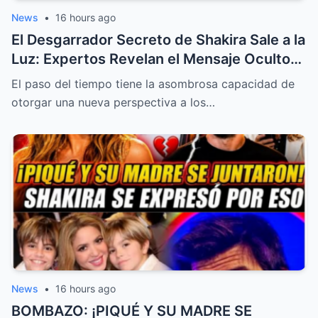
News
•
16 hours ago
El Desgarrador Secreto de Shakira Sale a la
Luz: Expertos Revelan el Mensaje Oculto
en “Acróstico” y la Inesperada Traición en
El paso del tiempo tiene la asombrosa capacidad de
la Familia de Piqué
otorgar una nueva perspectiva a los…
News
•
16 hours ago
BOMBAZO: ¡PIQUÉ Y SU MADRE SE