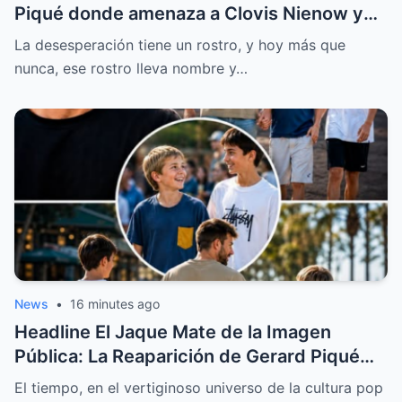
Piqué donde amenaza a Clovis Nienow y
lanza el ataque más cobarde contra
La desesperación tiene un rostro, y hoy más que
Shakira
nunca, ese rostro lleva nombre y…
News
•
16 minutes ago
Headline El Jaque Mate de la Imagen
Pública: La Reaparición de Gerard Piqué
con sus Hijos y los Secretos Ocultos
El tiempo, en el vertiginoso universo de la cultura pop