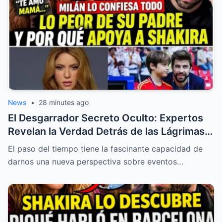
News
•
28 minutes ago
El Desgarrador Secreto Oculto: Expertos
Revelan la Verdad Detrás de las Lágrimas
de los Hijos de Shakira y la Inesperada
El paso del tiempo tiene la fascinante capacidad de
Defensa de la Abuela de Piqué
darnos una nueva perspectiva sobre eventos…