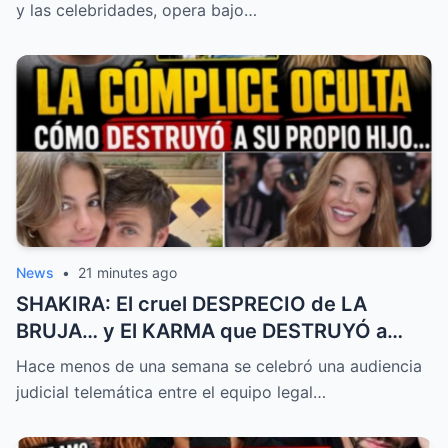
Detrás de las Cámaras
y las celebridades, opera bajo…
News
•
21 minutes ago
SHAKIRA: El cruel DESPRECIO de LA
BRUJA… y El KARMA que DESTRUYÓ a
PIQUÉ para SIEMPRE
Hace menos de una semana se celebró una audiencia
judicial telemática entre el equipo legal…