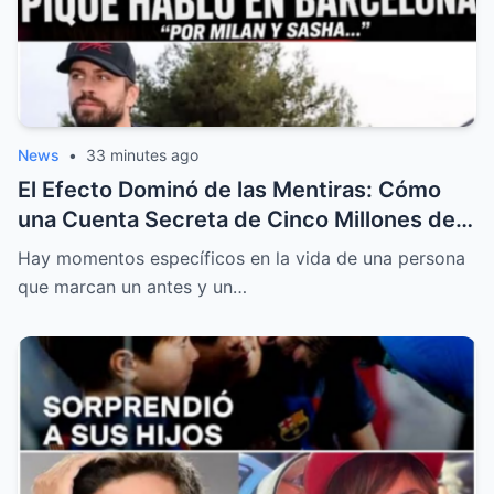
News
•
33 minutes ago
El Efecto Dominó de las Mentiras: Cómo
una Cuenta Secreta de Cinco Millones de
Euros Hizo Estallar la Relación de Gerard
Hay momentos específicos en la vida de una persona
Piqué y Clara Chía
que marcan un antes y un…