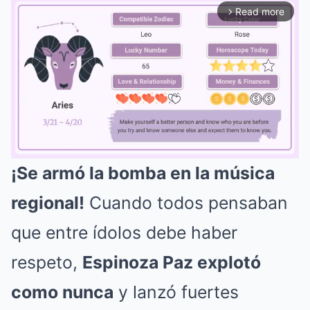
Read more
arrow_forward_ios
¡Se armó la bomba en la música
Mute
regional!
Cuando todos pensaban
que entre ídolos debe haber
respeto,
Espinoza Paz explotó
como nunca
y lanzó fuertes