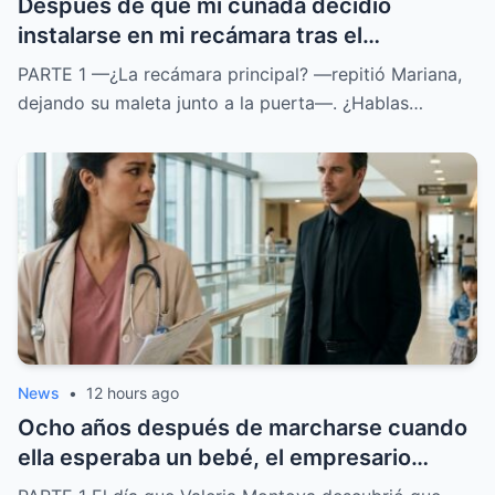
Después de que mi cuñada decidió
instalarse en mi recámara tras el
nacimiento de su bebé, mi esposo insistió
PARTE 1 —¿La recámara principal? —repitió Mariana,
en que yo durmiera en el sofá para evitar
dejando su maleta junto a la puerta—. ¿Hablas…
conflictos. Nadie imaginó que, con la
llegada del nuevo día, saldrían a la luz unos
documentos que cambiaron por completo
la situación y revelaron quién tenía
realmente la última palabra sobre aquella
casa.
News
•
12 hours ago
Ocho años después de marcharse cuando
ella esperaba un bebé, el empresario
regresó por un motivo inesperado al