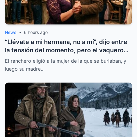
News
•
6 hours ago
“Llévate a mi hermana, no a mí”, dijo entre
la tensión del momento, pero el vaquero
tomó una decisión que nadie esperaba al
El ranchero eligió a la mujer de la que se burlaban, y
elegir a la mujer que durante mucho
luego su madre…
tiempo había pasado desapercibida,
cambiando el rumbo de una historia que
parecía tener un final completamente
distinto.