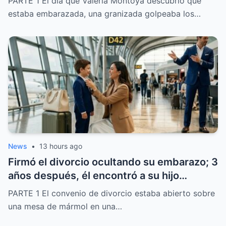
PARTE 1 El día que Valeria Montoya descubrió que
hospital creyendo que sería un día como
estaba embarazada, una granizada golpeaba los…
cualquier otro, pero el encuentro con una
pequeña cambió por completo su
expresión y dio inicio a una historia que
nadie de los presentes imaginó que
terminaría de esa manera.
News
•
13 hours ago
Firmó el divorcio ocultando su embarazo; 3
años después, él encontró a su hijo
llamando “papá” a otro hombre en el
PARTE 1 El convenio de divorcio estaba abierto sobre
aeropuerto
una mesa de mármol en una…