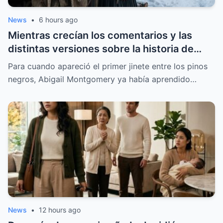
News
•
6 hours ago
Mientras crecían los comentarios y las
distintas versiones sobre la historia de
aquella joven, un reservado hombre de la
Para cuando apareció el primer jinete entre los pinos
montaña apareció con unas palabras
negros, Abigail Montgomery ya había aprendido…
inesperadas que dieron un nuevo rumbo a
la historia y despertaron la curiosidad de
muchas personas, justo cuando parecía
que ya no quedaban más preguntas por
responder.
News
•
12 hours ago