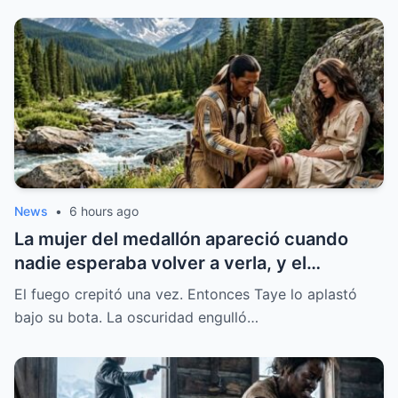
News
•
6 hours ago
La mujer del medallón apareció cuando
nadie esperaba volver a verla, y el
pequeño objeto que llevaba consigo
El fuego crepitó una vez. Entonces Taye lo aplastó
despertó recuerdos, preguntas y una
bajo su bota. La oscuridad engulló…
historia que durante mucho tiempo había
permanecido en silencio, hasta cambiar la
forma en que todos entendían aquel