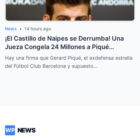
News
•
14 hours ago
¡El Castillo de Naipes se Derrumba! Una
Jueza Congela 24 Millones a Piqué
Mientras la Verdad de su Imperio
Hay una firma que Gerard Piqué, el exdefensa estrella
Financiero Sale a la Luz
del Fútbol Club Barcelona y supuesto…
NEWS
WP