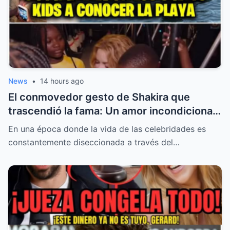
autoridades abrieran una investigación
que cambió por completo el rumbo del
caso.
News
•
14 hours ago
El conmovedor gesto de Shakira que
trascendió la fama: Un amor incondicional,
una promesa frente al mar y el inesperado
En una época donde la vida de las celebridades es
regreso al estudio
constantemente diseccionada a través del…