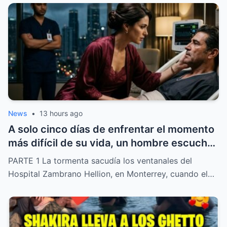
News
•
13 hours ago
A solo cinco días de enfrentar el momento
más difícil de su vida, un hombre escuchó
una confesión inesperada de su propia
PARTE 1 La tormenta sacudía los ventanales del
esposa relacionada con una presunta
Hospital Zambrano Hellion, en Monterrey, cuando el…
intención de quedarse con una fortuna de
82 millones. Lo que parecía el final de una
historia familiar dio un giro inesperado
cuando una simple firma hizo que las