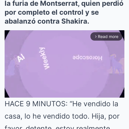
la furia de Montserrat, quien perdió
por completo el control y se
abalanzó contra Shakira.
Read more
arrow_forward_ios
HACE 9 MINUTOS: “He vendido la
Mute
casa, lo he vendido todo. Hija, por
favor, detente, estoy realmente