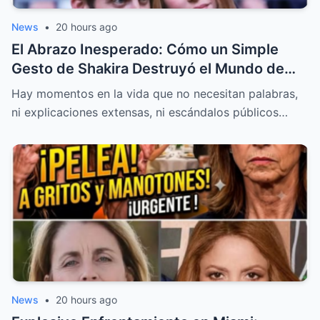
News
•
20 hours ago
El Abrazo Inesperado: Cómo un Simple
Gesto de Shakira Destruyó el Mundo de
Clara Chía y Expuso la Verdad de Piqué
Hay momentos en la vida que no necesitan palabras,
ni explicaciones extensas, ni escándalos públicos…
News
•
20 hours ago