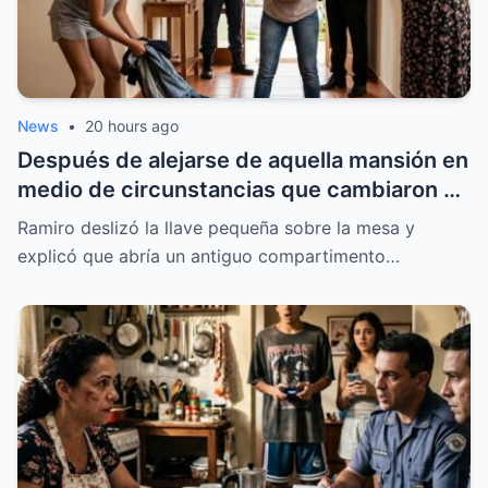
News
•
20 hours ago
Después de alejarse de aquella mansión en
medio de circunstancias que cambiaron su
vida, nadie imaginó que regresaría años
Ramiro deslizó la llave pequeña sobre la mesa y
más tarde con un nuevo comienzo,
explicó que abría un antiguo compartimento…
acompañada de sus trillizos y con una
posición que transformaría por completo
el rumbo de aquella familia. Lo que sucedió
desde ese momento hizo que todos vieran
la historia con otros ojos.