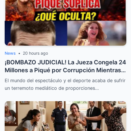
News
•
20 hours ago
¡BOMBAZO JUDICIAL! La Jueza Congela 24
Millones a Piqué por Corrupción Mientras
Shakira Corona Madrid con un Estadio a su
El mundo del espectáculo y el deporte acaba de sufrir
Nombre
un terremoto mediático de proporciones…