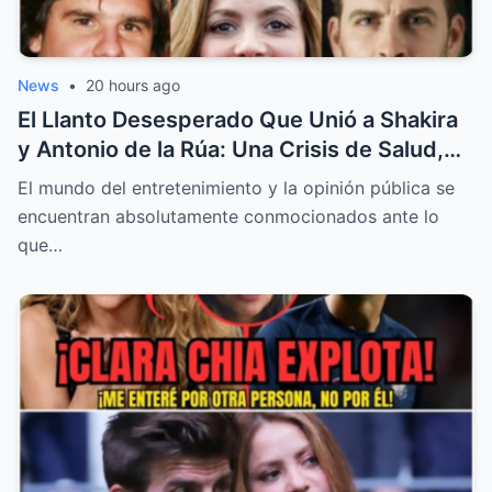
News
•
20 hours ago
El Llanto Desesperado Que Unió a Shakira
y Antonio de la Rúa: Una Crisis de Salud,
Celos y el Posible Renacer de un Amor
El mundo del entretenimiento y la opinión pública se
encuentran absolutamente conmocionados ante lo
que…