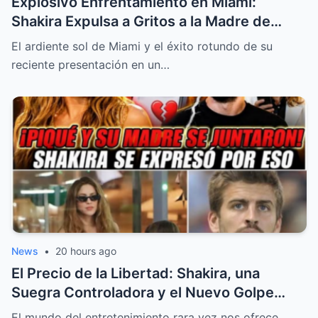
Explosivo Enfrentamiento en Miami:
Shakira Expulsa a Gritos a la Madre de
Gerard Piqué para Defender su Hogar y su
El ardiente sol de Miami y el éxito rotundo de su
Dignidad
reciente presentación en un…
News
•
20 hours ago
El Precio de la Libertad: Shakira, una
Suegra Controladora y el Nuevo Golpe
Legal de Piqué en la Cima de su Éxito
El mundo del entretenimiento rara vez nos ofrece