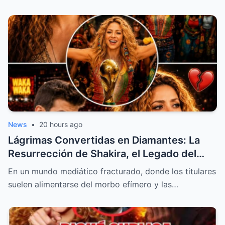
News
•
20 hours ago
Lágrimas Convertidas en Diamantes: La
Resurrección de Shakira, el Legado del
‘Waka Waka’ y la Bofetada Silenciosa a su
En un mundo mediático fracturado, donde los titulares
Pasado
suelen alimentarse del morbo efímero y las…