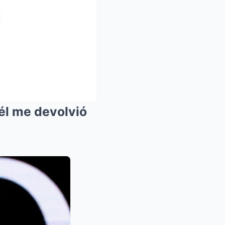
él me devolvió
Mute