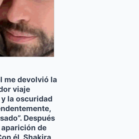
 me devolvió la
dor viaje
 y la oscuridad
rendentemente,
asado”. Después
 aparición de
on él, Shakira