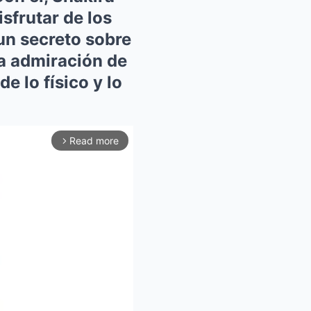
isfrutar de los
n secreto sobre
la admiración de
e lo físico y lo
Read more
arrow_forward_ios