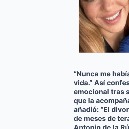
“Nunca me había
vida.” Así confe
emocional tras s
que la acompaña
añadió: “El div
de meses de tera
Antonio de la Rú