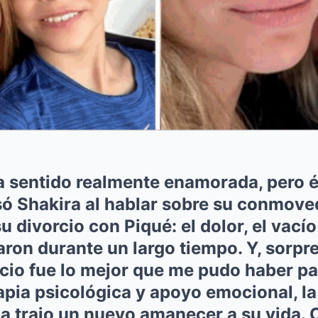
 sentido realmente enamorada, pero él
só Shakira al hablar sobre su conmove
u divorcio con Piqué: el dolor, el vacío
ron durante un largo tiempo. Y, sorp
orcio fue lo mejor que me pudo haber p
pia psicológica y apoyo emocional, la
a trajo un nuevo amanecer a su vida. C