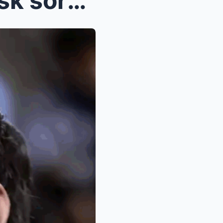
Olvídate de Marte: Elon Musk sorprende a sus fans ...