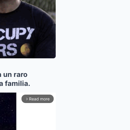
 un raro
 familia.
Read more
arrow_forward_ios