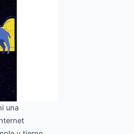
ni una
nternet
Mute
ple y tierno