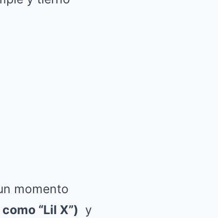
n un momento
como “Lil X”)
y