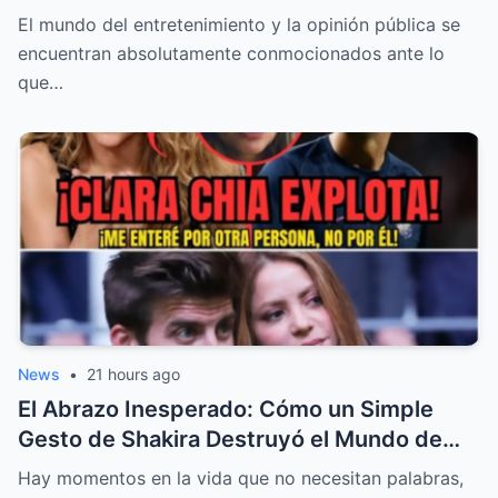
Celos y el Posible Renacer de un Amor
El mundo del entretenimiento y la opinión pública se
encuentran absolutamente conmocionados ante lo
que…
News
•
21 hours ago
El Abrazo Inesperado: Cómo un Simple
Gesto de Shakira Destruyó el Mundo de
Clara Chía y Expuso la Verdad de Piqué
Hay momentos en la vida que no necesitan palabras,