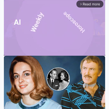
Read more
arrow_forward_ios
Mute