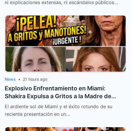
ni explicaciones extensas, ni escándalos públicos…
News
•
21 hours ago
Explosivo Enfrentamiento en Miami:
Shakira Expulsa a Gritos a la Madre de
Gerard Piqué para Defender su Hogar y su
El ardiente sol de Miami y el éxito rotundo de su
Dignidad
reciente presentación en un…